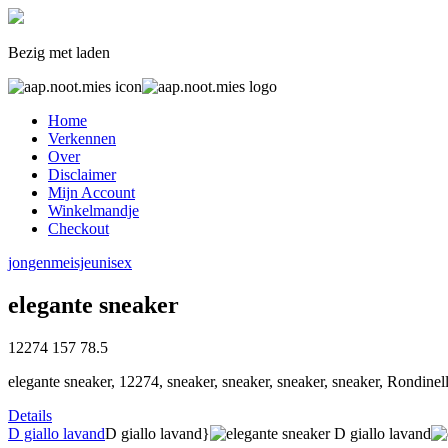
Bezig met laden
Home
Verkennen
Over
Disclaimer
Mijn Account
Winkelmandje
Checkout
jongen
meisje
unisex
elegante sneaker
12274
157
78.5
elegante sneaker, 12274, sneaker, sneaker, sneaker, sneaker, Rondine
Details
D giallo lavand
D giallo lavand}