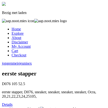
Bezig met laden
Home
Explore
About
Disclaimer
My Account
Cart
Checkout
jongen
meisje
unisex
eerste stapper
D076
105
52.5
eerste stapper, D076, sneaker, sneaker, sneaker, sneaker, Ocra,
20,21,22,23,24,25105,
Details